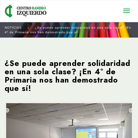
Togg
navi
NOTICIAS
¿Se puede aprender solidaridad en una sola clase? ¡En
4º de Primaria nos han demostrado que sí!
¿Se puede aprender solidaridad
en una sola clase? ¡En 4º de
Primaria nos han demostrado
que sí!