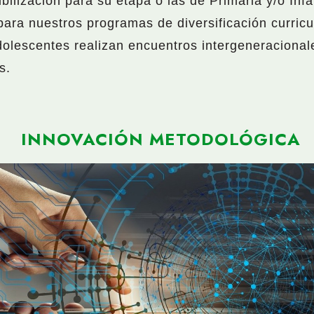
lización para su etapa o las de Primaria y/o Infa
para nuestros programas de diversificación curric
olescentes realizan encuentros intergeneracionale
s.
INNOVACIÓN METODOLÓGICA